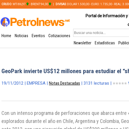
CRUDO
: WTI 86,97
- BRENT 94,00
|
DIVISAS
: DOLAR 1.500,00 - EURO: 1.735,00 - REAL: 3.0
PLATA: 56,65 - COBRE: 628,49
Portal de Información y 
Home
Noticias
Eventos
Cotizaciones
Newsletter
Estadísticas
Public
GeoPark invierte US$12 millones para estudiar el “s
19/11/2012 | EMPRESA |
Notas Destacadas
| 3131 lecturas |
Con un intenso programa de perforaciones que abarca entre 
explorados durante el año en Chile, Argentina y Colombia, Ge