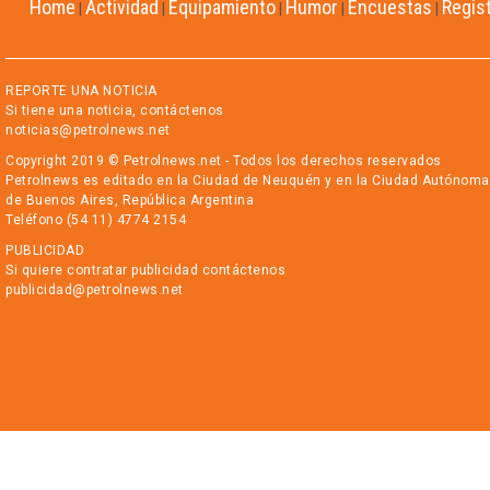
Home
Actividad
Equipamiento
Humor
Encuestas
Regis
|
|
|
|
|
REPORTE UNA NOTICIA
Si tiene una noticia, contáctenos
noticias@petrolnews.net
Copyright 2019 © Petrolnews.net - Todos los derechos reservados
Petrolnews es editado en la Ciudad de Neuquén y en la Ciudad Autónoma
de Buenos Aires, República Argentina
Teléfono (54 11) 4774 2154
PUBLICIDAD
Si quiere contratar publicidad contáctenos
publicidad@petrolnews.net