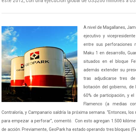
este 2012, con una ejecución global de US$200 millones a US
A nivel de Magallanes, Jame
ejecutivo y vicepresident
entre sus perforaciones
Maku 1 en desarrollo, Gua
situados en el bloque Fel
además extender su prese
tras adjudicarse tres d
licitación del gobierno, de
60% de participación, y e
Flamenco (a medias con
Contraloría, y Campanario saldría la próxima semana. “Entonces, los 
para empezar a perforar”, comentó. Con esto agregan 1.500 kilómet
de acción. Previamente, GeoPark ha estado operando tres bloques (Fe