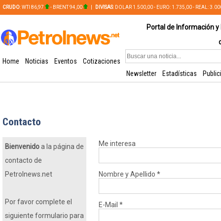
CRUDO
: WTI 86,97
- BRENT 94,00
|
DIVISAS
: DOLAR 1.500,00 - EURO: 1.735,00 - REAL: 3.0
PLATA: 56,65 - COBRE: 628,49
Portal de Información y 
Home
Noticias
Eventos
Cotizaciones
Newsletter
Estadísticas
Public
Contacto
Me interesa
Bienvenido
a la página de
contacto de
Petrolnews.net
Nombre y Apellido
*
Por favor complete el
E-Mail
*
siguiente formulario para