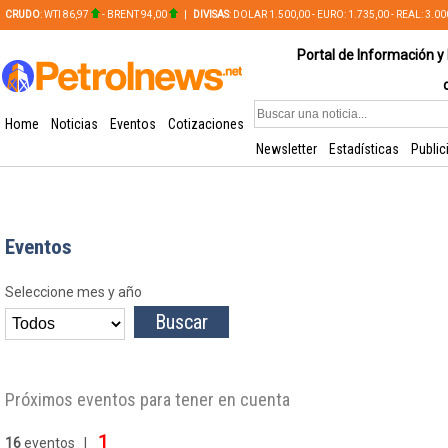
CRUDO
: WTI 86,97
- BRENT 94,00
|
DIVISAS
: DOLAR 1.500,00 - EURO: 1.735,00 - REAL: 3.0
PLATA: 56,65 - COBRE: 628,49
Portal de Información y 
Home
Noticias
Eventos
Cotizaciones
Newsletter
Estadísticas
Public
Eventos
Seleccione mes y año
Próximos eventos para tener en cuenta
1
16
eventos |