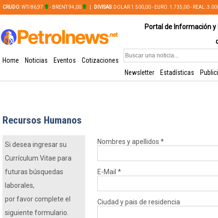
CRUDO
: WTI 86,97
- BRENT 94,00
|
DIVISAS
: DOLAR 1.500,00 - EURO: 1.735,00 - REAL: 3.0
PLATA: 56,65 - COBRE: 628,49
Portal de Información y 
Home
Noticias
Eventos
Cotizaciones
Newsletter
Estadísticas
Public
Recursos Humanos
Nombres y apellidos
*
Si desea ingresar su
Currículum Vitae para
futuras búsquedas
E-Mail
*
laborales,
por favor complete el
Ciudad y pais de residencia
siguiente formulario.