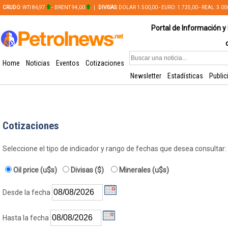
CRUDO
: WTI 86,97
- BRENT 94,00
|
DIVISAS
: DOLAR 1.500,00 - EURO: 1.735,00 - REAL: 3.0
PLATA: 56,65 - COBRE: 628,49
Portal de Información y 
Home
Noticias
Eventos
Cotizaciones
Newsletter
Estadísticas
Public
Cotizaciones
Seleccione el tipo de indicador y rango de fechas que desea consultar:
Oil price (u$s)
Divisas ($)
Minerales (u$s)
Desde la fecha
Hasta la fecha