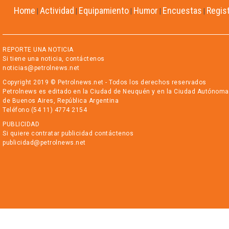
Home
Actividad
Equipamiento
Humor
Encuestas
Regis
|
|
|
|
|
REPORTE UNA NOTICIA
Si tiene una noticia, contáctenos
noticias@petrolnews.net
Copyright 2019 © Petrolnews.net - Todos los derechos reservados
Petrolnews es editado en la Ciudad de Neuquén y en la Ciudad Autónoma
de Buenos Aires, República Argentina
Teléfono (54 11) 4774 2154
PUBLICIDAD
Si quiere contratar publicidad contáctenos
publicidad@petrolnews.net