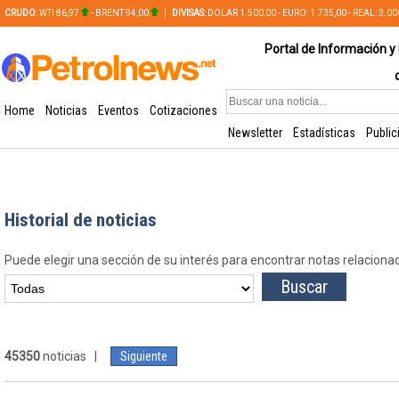
CRUDO
: WTI 86,97
- BRENT 94,00
|
DIVISAS
: DOLAR 1.500,00 - EURO: 1.735,00 - REAL: 3.0
PLATA: 56,65 - COBRE: 628,49
Portal de Información y 
Home
Noticias
Eventos
Cotizaciones
Newsletter
Estadísticas
Public
Historial de noticias
Puede elegir una sección de su interés para encontrar notas relaciona
45350
noticias |
Siguiente