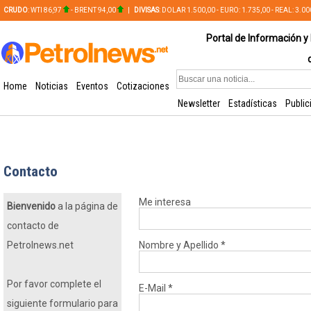
CRUDO
: WTI 86,97
- BRENT 94,00
|
DIVISAS
: DOLAR 1.500,00 - EURO: 1.735,00 - REAL: 3.0
PLATA: 56,65 - COBRE: 628,49
Portal de Información y 
Home
Noticias
Eventos
Cotizaciones
Newsletter
Estadísticas
Public
Contacto
Me interesa
Bienvenido
a la página de
contacto de
Petrolnews.net
Nombre y Apellido
*
Por favor complete el
E-Mail
*
siguiente formulario para