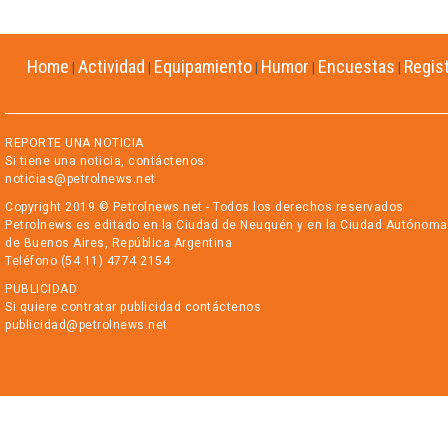
Home
Actividad
Equipamiento
Humor
Encuestas
Regis
|
|
|
|
|
REPORTE UNA NOTICIA
Si tiene una noticia, contáctenos
noticias@petrolnews.net
Copyright 2019 © Petrolnews.net - Todos los derechos reservados
Petrolnews es editado en la Ciudad de Neuquén y en la Ciudad Autónoma
de Buenos Aires, República Argentina
Teléfono (54 11) 4774 2154
PUBLICIDAD
Si quiere contratar publicidad contáctenos
publicidad@petrolnews.net