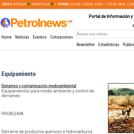
CRUDO
: WTI 86,97
- BRENT 94,00
|
DIVISAS
: DOLAR 1.500,00 - EURO: 1.735,00 - REAL: 3.0
PLATA: 56,65 - COBRE: 628,49
Portal de Información y 
Home
Noticias
Eventos
Cotizaciones
Newsletter
Estadísticas
Public
Equipamiento
Derrames y contaminación medioambiental
Equipamientos para medio ambiente y control de
derrames
PROBLEMA
Derrame de productos químicos e hidrocarburos.