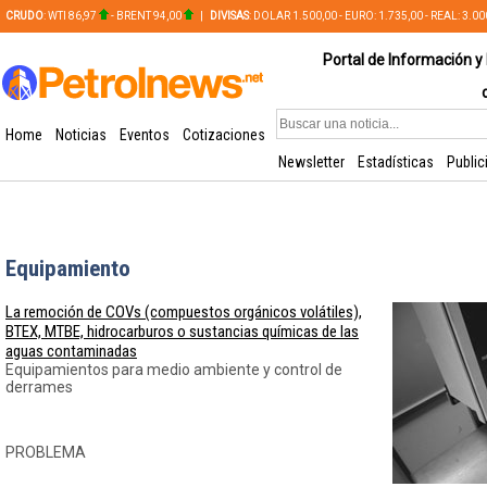
CRUDO
: WTI 86,97
- BRENT 94,00
|
DIVISAS
: DOLAR 1.500,00 - EURO: 1.735,00 - REAL: 3.0
PLATA: 56,65 - COBRE: 628,49
Portal de Información y 
Home
Noticias
Eventos
Cotizaciones
Newsletter
Estadísticas
Public
Equipamiento
La remoción de COVs (compuestos orgánicos volátiles),
BTEX, MTBE, hidrocarburos o sustancias químicas de las
aguas contaminadas
Equipamientos para medio ambiente y control de
derrames
PROBLEMA