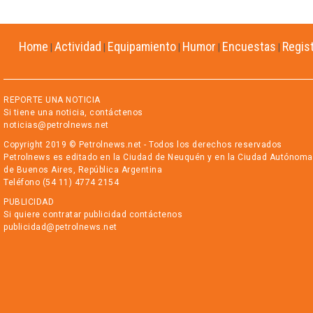
Home
Actividad
Equipamiento
Humor
Encuestas
Regis
|
|
|
|
|
REPORTE UNA NOTICIA
Si tiene una noticia, contáctenos
noticias@petrolnews.net
Copyright 2019 © Petrolnews.net - Todos los derechos reservados
Petrolnews es editado en la Ciudad de Neuquén y en la Ciudad Autónoma
de Buenos Aires, República Argentina
Teléfono (54 11) 4774 2154
PUBLICIDAD
Si quiere contratar publicidad contáctenos
publicidad@petrolnews.net