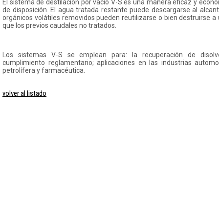
El sistema de destilación por vacío V-S es una manera eficaz y econó
de disposición. El agua tratada restante puede descargarse al alcan
orgánicos volátiles removidos pueden reutilizarse o bien destruirse
que los previos caudales no tratados.
Los sistemas V-S se emplean para: la recuperación de disolv
cumplimiento reglamentario; aplicaciones en las industrias automotr
petrolífera y farmacéutica.
volver al listado