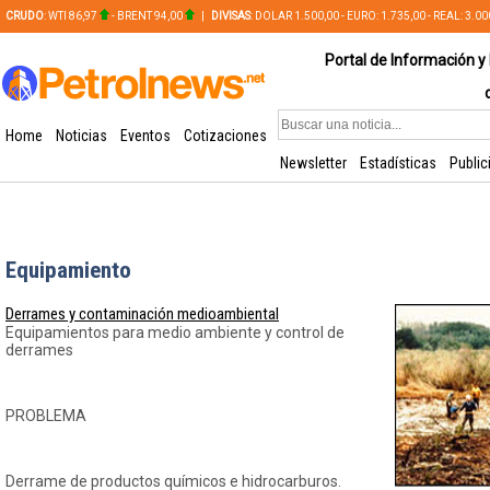
CRUDO
: WTI 86,97
- BRENT 94,00
|
DIVISAS
: DOLAR 1.500,00 - EURO: 1.735,00 - REAL: 3.0
PLATA: 56,65 - COBRE: 628,49
Portal de Información y 
Home
Noticias
Eventos
Cotizaciones
Newsletter
Estadísticas
Public
Equipamiento
Derrames y contaminación medioambiental
Equipamientos para medio ambiente y control de
derrames
PROBLEMA
Derrame de productos químicos e hidrocarburos.