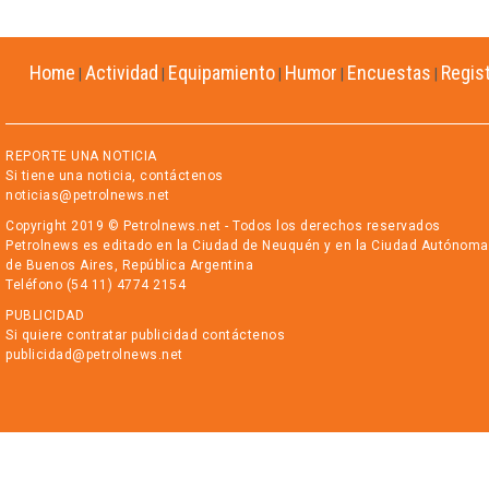
Home
Actividad
Equipamiento
Humor
Encuestas
Regis
|
|
|
|
|
REPORTE UNA NOTICIA
Si tiene una noticia, contáctenos
noticias@petrolnews.net
Copyright 2019 © Petrolnews.net - Todos los derechos reservados
Petrolnews es editado en la Ciudad de Neuquén y en la Ciudad Autónoma
de Buenos Aires, República Argentina
Teléfono (54 11) 4774 2154
PUBLICIDAD
Si quiere contratar publicidad contáctenos
publicidad@petrolnews.net