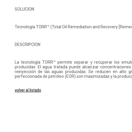
SOLUCION
Tecnología TORR™ (Total Oil Remediation and Recovery [Remedia
DESCRIPCION
La tecnología TORR™ permite separar y recuperar los emul
producidas. El agua tratada puede alcanzar concentraciones 
reinyección de las aguas producidas. Se reducen en alto g
perfeccionada de petróleo (EOR) son maximizadas y la producc
volver al listado