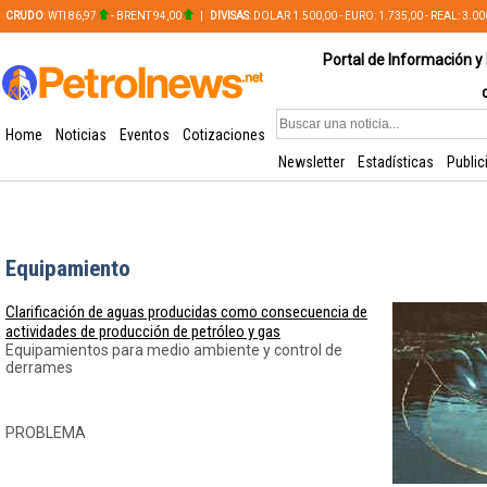
CRUDO
: WTI 86,97
- BRENT 94,00
|
DIVISAS
: DOLAR 1.500,00 - EURO: 1.735,00 - REAL: 3.0
PLATA: 56,65 - COBRE: 628,49
Portal de Información y 
Home
Noticias
Eventos
Cotizaciones
Newsletter
Estadísticas
Public
Equipamiento
Clarificación de aguas producidas como consecuencia de
actividades de producción de petróleo y gas
Equipamientos para medio ambiente y control de
derrames
PROBLEMA