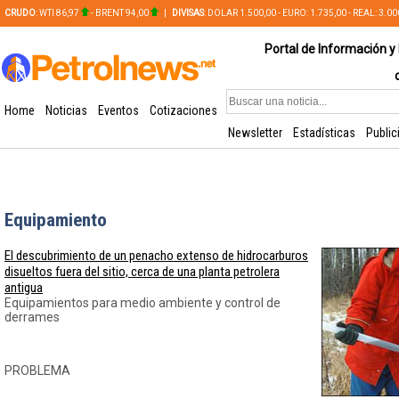
CRUDO
: WTI 86,97
- BRENT 94,00
|
DIVISAS
: DOLAR 1.500,00 - EURO: 1.735,00 - REAL: 3.0
PLATA: 56,65 - COBRE: 628,49
Portal de Información y 
Home
Noticias
Eventos
Cotizaciones
Newsletter
Estadísticas
Public
Equipamiento
El descubrimiento de un penacho extenso de hidrocarburos
disueltos fuera del sitio, cerca de una planta petrolera
antigua
Equipamientos para medio ambiente y control de
derrames
PROBLEMA