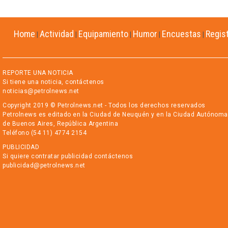
Home
Actividad
Equipamiento
Humor
Encuestas
Regis
|
|
|
|
|
REPORTE UNA NOTICIA
Si tiene una noticia, contáctenos
noticias@petrolnews.net
Copyright 2019 © Petrolnews.net - Todos los derechos reservados
Petrolnews es editado en la Ciudad de Neuquén y en la Ciudad Autónoma
de Buenos Aires, República Argentina
Teléfono (54 11) 4774 2154
PUBLICIDAD
Si quiere contratar publicidad contáctenos
publicidad@petrolnews.net