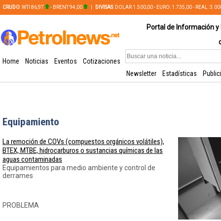
CRUDO
: WTI 86,97
- BRENT 94,00
|
DIVISAS
: DOLAR 1.500,00 - EURO: 1.735,00 - REAL: 3.0
PLATA: 56,65 - COBRE: 628,49
Portal de Información y 
Home
Noticias
Eventos
Cotizaciones
Newsletter
Estadísticas
Public
Equipamiento
La remoción de COVs (compuestos orgánicos volátiles),
BTEX, MTBE, hidrocarburos o sustancias químicas de las
aguas contaminadas
Equipamientos para medio ambiente y control de
derrames
PROBLEMA