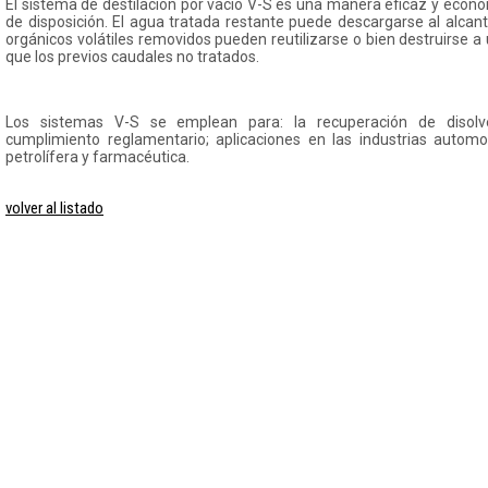
El sistema de destilación por vacío V-S es una manera eficaz y econó
de disposición. El agua tratada restante puede descargarse al alcan
orgánicos volátiles removidos pueden reutilizarse o bien destruirse
que los previos caudales no tratados.
Los sistemas V-S se emplean para: la recuperación de disolv
cumplimiento reglamentario; aplicaciones en las industrias automotr
petrolífera y farmacéutica.
volver al listado