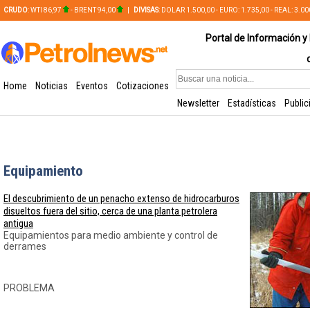
CRUDO
: WTI 86,97
- BRENT 94,00
|
DIVISAS
: DOLAR 1.500,00 - EURO: 1.735,00 - REAL: 3.0
PLATA: 56,65 - COBRE: 628,49
Portal de Información y 
Home
Noticias
Eventos
Cotizaciones
Newsletter
Estadísticas
Public
Equipamiento
El descubrimiento de un penacho extenso de hidrocarburos
disueltos fuera del sitio, cerca de una planta petrolera
antigua
Equipamientos para medio ambiente y control de
derrames
PROBLEMA