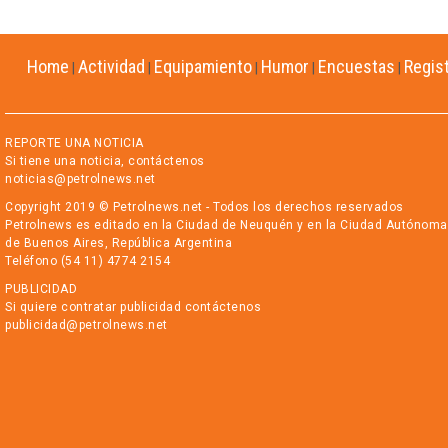
Home
Actividad
Equipamiento
Humor
Encuestas
Regis
|
|
|
|
|
REPORTE UNA NOTICIA
Si tiene una noticia, contáctenos
noticias@petrolnews.net
Copyright 2019 © Petrolnews.net - Todos los derechos reservados
Petrolnews es editado en la Ciudad de Neuquén y en la Ciudad Autónoma
de Buenos Aires, República Argentina
Teléfono (54 11) 4774 2154
PUBLICIDAD
Si quiere contratar publicidad contáctenos
publicidad@petrolnews.net