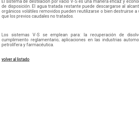
El sistema de destilación por vacío V-S es una manera eficaz y econó
de disposición. El agua tratada restante puede descargarse al alcan
orgánicos volátiles removidos pueden reutilizarse o bien destruirse
que los previos caudales no tratados.
Los sistemas V-S se emplean para: la recuperación de disolv
cumplimiento reglamentario; aplicaciones en las industrias automotr
petrolífera y farmacéutica.
volver al listado