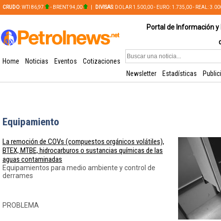
CRUDO
: WTI 86,97
- BRENT 94,00
|
DIVISAS
: DOLAR 1.500,00 - EURO: 1.735,00 - REAL: 3.0
PLATA: 56,65 - COBRE: 628,49
Portal de Información y 
Home
Noticias
Eventos
Cotizaciones
Newsletter
Estadísticas
Public
Equipamiento
La remoción de COVs (compuestos orgánicos volátiles),
BTEX, MTBE, hidrocarburos o sustancias químicas de las
aguas contaminadas
Equipamientos para medio ambiente y control de
derrames
PROBLEMA