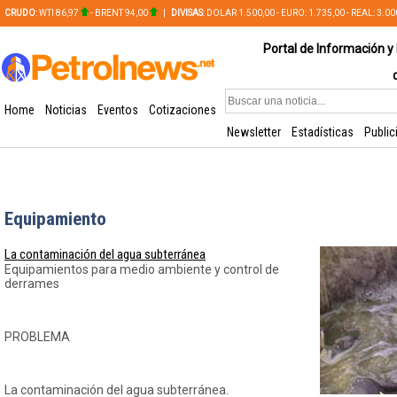
CRUDO
: WTI 86,97
- BRENT 94,00
|
DIVISAS
: DOLAR 1.500,00 - EURO: 1.735,00 - REAL: 3.0
PLATA: 56,65 - COBRE: 628,49
Portal de Información y 
Home
Noticias
Eventos
Cotizaciones
Newsletter
Estadísticas
Public
Equipamiento
La contaminación del agua subterránea
Equipamientos para medio ambiente y control de
derrames
PROBLEMA
La contaminación del agua subterránea.