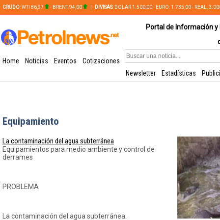
CRUDO
: WTI 86,97
- BRENT 94,00
|
DIVISAS
: DOLAR 1.500,00 - EURO: 1.735,00 - REAL: 3.0
PLATA: 56,65 - COBRE: 628,49
Portal de Información y 
Home
Noticias
Eventos
Cotizaciones
Newsletter
Estadísticas
Public
Equipamiento
La contaminación del agua subterránea
Equipamientos para medio ambiente y control de
derrames
PROBLEMA
La contaminación del agua subterránea.