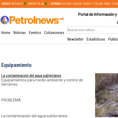
CRUDO
: WTI 86,97
- BRENT 94,00
|
DIVISAS
: DOLAR 1.500,00 - EURO: 1.735,00 - REAL: 3.0
PLATA: 56,65 - COBRE: 628,49
Portal de Información y 
Home
Noticias
Eventos
Cotizaciones
Newsletter
Estadísticas
Public
Equipamiento
La contaminación del agua subterránea
Equipamientos para medio ambiente y control de
derrames
PROBLEMA
La contaminación del agua subterránea.