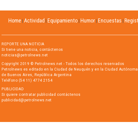
Home
Actividad
Equipamiento
Humor
Encuestas
Regis
|
|
|
|
|
REPORTE UNA NOTICIA
Si tiene una noticia, contáctenos
noticias@petrolnews.net
Copyright 2019 © Petrolnews.net - Todos los derechos reservados
Petrolnews es editado en la Ciudad de Neuquén y en la Ciudad Autónoma
de Buenos Aires, República Argentina
Teléfono (54 11) 4774 2154
PUBLICIDAD
Si quiere contratar publicidad contáctenos
publicidad@petrolnews.net