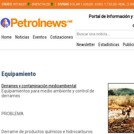
CRUDO
: WTI 86,97
- BRENT 94,00
|
DIVISAS
: DOLAR 1.500,00 - EURO: 1.735,00 - REAL: 3.0
PLATA: 56,65 - COBRE: 628,49
Portal de Información y 
Home
Noticias
Eventos
Cotizaciones
Newsletter
Estadísticas
Public
Equipamiento
Derrames y contaminación medioambiental
Equipamientos para medio ambiente y control de
derrames
PROBLEMA
Derrame de productos químicos e hidrocarburos.