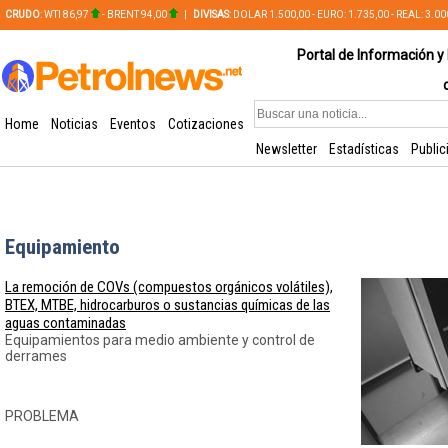
CRUDO
: WTI 86,97
- BRENT 94,00
|
DIVISAS
: DOLAR 1.500,00 - EURO: 1.735,00 - REAL: 3.0
PLATA: 56,65 - COBRE: 628,49
Portal de Información y 
Home
Noticias
Eventos
Cotizaciones
Newsletter
Estadísticas
Public
Equipamiento
La remoción de COVs (compuestos orgánicos volátiles),
BTEX, MTBE, hidrocarburos o sustancias químicas de las
aguas contaminadas
Equipamientos para medio ambiente y control de
derrames
PROBLEMA