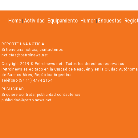
Home
Actividad
Equipamiento
Humor
Encuestas
Regis
|
|
|
|
|
REPORTE UNA NOTICIA
Si tiene una noticia, contáctenos
noticias@petrolnews.net
Copyright 2019 © Petrolnews.net - Todos los derechos reservados
Petrolnews es editado en la Ciudad de Neuquén y en la Ciudad Autónoma
de Buenos Aires, República Argentina
Teléfono (54 11) 4774 2154
PUBLICIDAD
Si quiere contratar publicidad contáctenos
publicidad@petrolnews.net