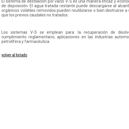
El sistema de destilación por vacío V-S es una manera eficaz y econó
de disposición. El agua tratada restante puede descargarse al alcan
orgánicos volátiles removidos pueden reutilizarse o bien destruirse
que los previos caudales no tratados.
Los sistemas V-S se emplean para: la recuperación de disolv
cumplimiento reglamentario; aplicaciones en las industrias automotr
petrolífera y farmacéutica.
volver al listado