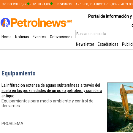
CRUDO
: WTI 86,97
- BRENT 94,00
|
DIVISAS
: DOLAR 1.500,00 - EURO: 1.735,00 - REAL: 3.0
PLATA: 56,65 - COBRE: 628,49
Portal de Información y 
Home
Noticias
Eventos
Cotizaciones
Newsletter
Estadísticas
Public
Equipamiento
La infiltración extensa de aguas subterráneas a través del
suelo en las proximidades de un pozo petrolero y sumidero
antiguo
Equipamientos para medio ambiente y control de
derrames
PROBLEMA