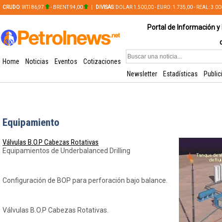
CRUDO
: WTI 86,97
- BRENT 94,00
|
DIVISAS
: DOLAR 1.500,00 - EURO: 1.735,00 - REAL: 3.0
PLATA: 56,65 - COBRE: 628,49
Portal de Información y 
Home
Noticias
Eventos
Cotizaciones
Newsletter
Estadísticas
Public
Equipamiento
Válvulas B.O.P Cabezas Rotativas
Equipamientos de Underbalanced Drilling
Configuración de BOP para perforación bajo balance.
Válvulas B.O.P Cabezas Rotativas.