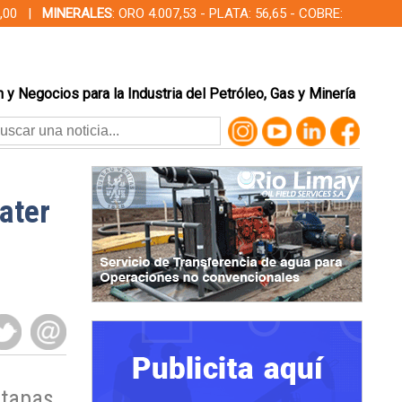
00,00 |
MINERALES
: ORO 4.007,53 - PLATA: 56,65 - COBRE:
 y Negocios para la Industria del Petróleo, Gas y Minería
ater
etapas