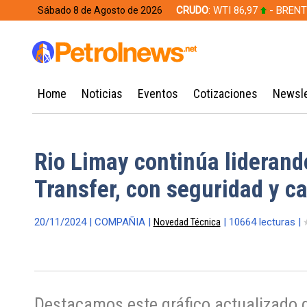
CRUDO
: WTI 86,97
- BRENT
Sábado 8 de Agosto de 2026
628,49
Home
Noticias
Eventos
Cotizaciones
Newsle
Rio Limay continúa liderand
Transfer, con seguridad y ca
20/11/2024 | COMPAÑIA |
Novedad Técnica
| 10664 lecturas |
Destacamos este gráfico actualizado 