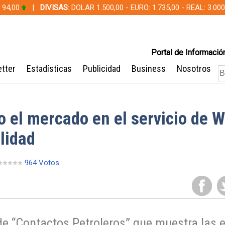
 94,00
|
DIVISAS
: DOLAR 1.500,00 - EURO: 1.735,00 - REAL: 3.0
Portal de Información
tter
Estadísticas
Publicidad
Business
Nosotros
o el mercado en el servicio de W
lidad
964 Votos
de “Contactos Petroleros” que muestra las 