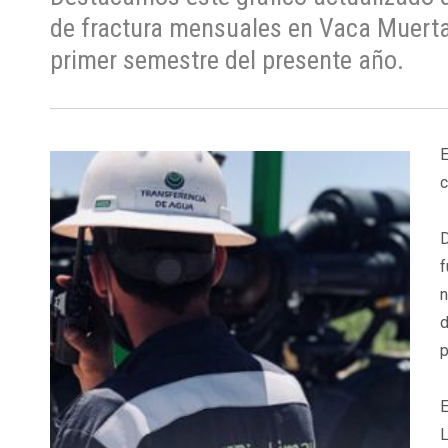
de fractura mensuales en Vaca Muerta,
primer semestre del presente año.
E
c
D
f
n
d
p
E
L