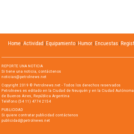
Home
Actividad
Equipamiento
Humor
Encuestas
Regis
|
|
|
|
|
REPORTE UNA NOTICIA
Si tiene una noticia, contáctenos
noticias@petrolnews.net
Copyright 2019 © Petrolnews.net - Todos los derechos reservados
Petrolnews es editado en la Ciudad de Neuquén y en la Ciudad Autónoma
de Buenos Aires, República Argentina
Teléfono (54 11) 4774 2154
PUBLICIDAD
Si quiere contratar publicidad contáctenos
publicidad@petrolnews.net