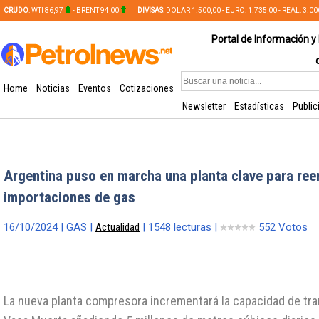
CRUDO
: WTI 86,97
- BRENT 94,00
|
DIVISAS
: DOLAR 1.500,00 - EURO: 1.735,00 - REAL: 3.0
PLATA: 56,65 - COBRE: 628,49
Portal de Información y 
Home
Noticias
Eventos
Cotizaciones
Newsletter
Estadísticas
Public
Argentina puso en marcha una planta clave para re
importaciones de gas
16/10/2024 | GAS |
Actualidad
| 1548 lecturas |
552 Votos
La nueva planta compresora incrementará la capacidad de tr