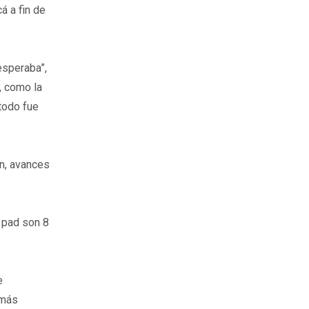
á a fin de
esperaba”,
, como la
todo fue
n, avances
 pad son 8
e
 más