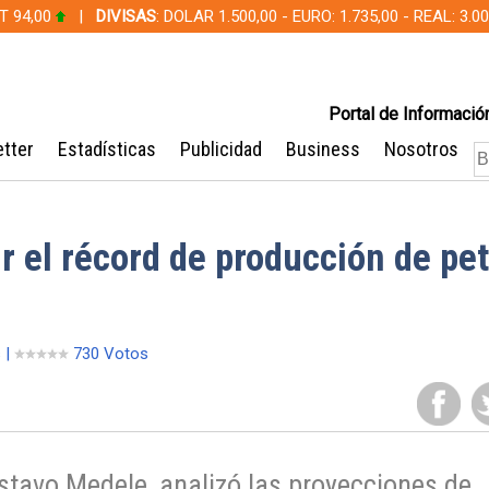
T 94,00
|
DIVISAS
: DOLAR 1.500,00 - EURO: 1.735,00 - REAL: 3.
Portal de Información
tter
Estadísticas
Publicidad
Business
Nosotros
r el récord de producción de pet
 |
730 Votos
stavo Medele, analizó las proyecciones de