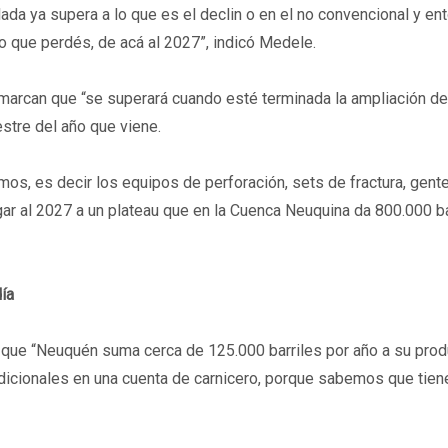
lada ya supera a lo que es el declin o en el no convencional y en
o que perdés, de acá al 2027”, indicó Medele.
marcan que “se superará cuando esté terminada la ampliación de
stre del año que viene.
os, es decir los equipos de perforación, sets de fractura, gente
ar al 2027 a un plateau que en la Cuenca Neuquina da 800.000 ba
ía
ó que “Neuquén suma cerca de 125.000 barriles por año a su prod
dicionales en una cuenta de carnicero, porque sabemos que tien