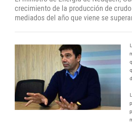
crecimiento de la producción de crud
mediados del año que viene se superará
L
m
q
q
d
L
p
p
m