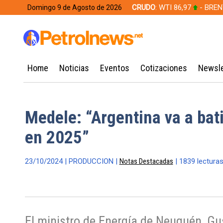
CRUDO
: WTI 86,97
- BREN
Domingo 9 de Agosto de 2026
628,49
Home
Noticias
Eventos
Cotizaciones
Newsle
Medele: “Argentina va a bati
en 2025”
23/10/2024 | PRODUCCION |
Notas Destacadas
| 1839 lecturas
El ministro de Energía de Neuquén, Gu