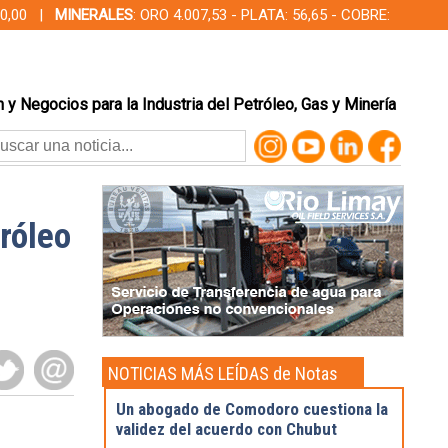
000,00 |
MINERALES
: ORO 4.007,53 - PLATA: 56,65 - COBRE:
 y Negocios para la Industria del Petróleo, Gas y Minería
róleo
NOTICIAS MÁS LEÍDAS de Notas
Destacadas
Un abogado de Comodoro cuestiona la
validez del acuerdo con Chubut