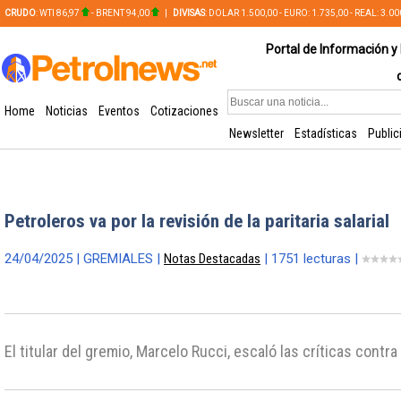
CRUDO
: WTI 86,97
- BRENT 94,00
|
DIVISAS
: DOLAR 1.500,00 - EURO: 1.735,00 - REAL: 3.0
PLATA: 56,65 - COBRE: 628,49
Portal de Información y 
Home
Noticias
Eventos
Cotizaciones
Newsletter
Estadísticas
Public
Petroleros va por la revisión de la paritaria salarial
24/04/2025 | GREMIALES |
Notas Destacadas
| 1751 lecturas |
El titular del gremio, Marcelo Rucci, escaló las críticas contr