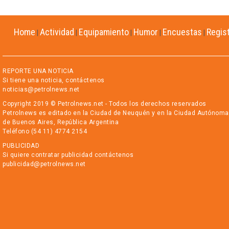
Home
Actividad
Equipamiento
Humor
Encuestas
Regis
|
|
|
|
|
REPORTE UNA NOTICIA
Si tiene una noticia, contáctenos
noticias@petrolnews.net
Copyright 2019 © Petrolnews.net - Todos los derechos reservados
Petrolnews es editado en la Ciudad de Neuquén y en la Ciudad Autónoma
de Buenos Aires, República Argentina
Teléfono (54 11) 4774 2154
PUBLICIDAD
Si quiere contratar publicidad contáctenos
publicidad@petrolnews.net