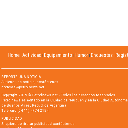
Home
Actividad
Equipamiento
Humor
Encuestas
Regis
|
|
|
|
|
REPORTE UNA NOTICIA
Si tiene una noticia, contáctenos
noticias@petrolnews.net
Copyright 2019 © Petrolnews.net - Todos los derechos reservados
Petrolnews es editado en la Ciudad de Neuquén y en la Ciudad Autónoma
de Buenos Aires, República Argentina
Teléfono (54 11) 4774 2154
PUBLICIDAD
Si quiere contratar publicidad contáctenos