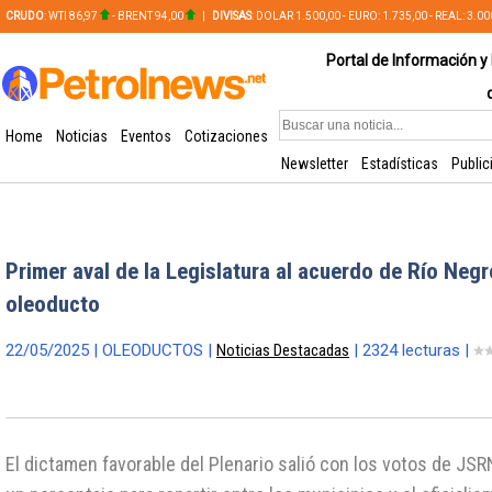
CRUDO
: WTI 86,97
- BRENT 94,00
|
DIVISAS
: DOLAR 1.500,00 - EURO: 1.735,00 - REAL: 3.0
PLATA: 56,65 - COBRE: 628,49
Portal de Información y 
Home
Noticias
Eventos
Cotizaciones
Newsletter
Estadísticas
Public
Primer aval de la Legislatura al acuerdo de Río Neg
oleoducto
22/05/2025 | OLEODUCTOS |
Noticias Destacadas
| 2324 lecturas |
El dictamen favorable del Plenario salió con los votos de JSRN