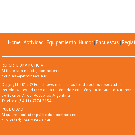
Home
Actividad
Equipamiento
Humor
Encuestas
Regis
|
|
|
|
|
REPORTE UNA NOTICIA
Si tiene una noticia, contáctenos
noticias@petrolnews.net
Copyright 2019 © Petrolnews.net - Todos los derechos reservados
Petrolnews es editado en la Ciudad de Neuquén y en la Ciudad Autónoma
de Buenos Aires, República Argentina
Teléfono (54 11) 4774 2154
PUBLICIDAD
Si quiere contratar publicidad contáctenos
publicidad@petrolnews.net