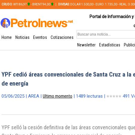
CRUDO
: WTI 86,97
- BRENT 94,00
|
DIVISAS
: DOLAR 1.500,00 - EURO: 1.735,00 - REAL: 3.0
PLATA: 56,65 - COBRE: 628,49
Portal de Información y 
Home
Noticias
Eventos
Cotizaciones
Newsletter
Estadísticas
Public
YPF cedió áreas convencionales de Santa Cruz a la 
de energía
05/06/2025 | AREA |
Ultimo momento
| 1489 lecturas |
491 V
YPF selló la cesión definitiva de las áreas convencionales qu