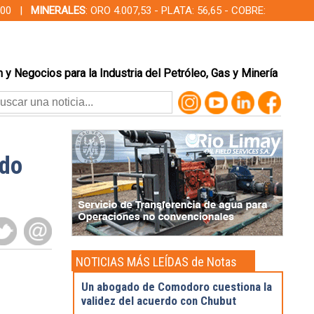
00,00 |
MINERALES
: ORO 4.007,53 - PLATA: 56,65 - COBRE:
 y Negocios para la Industria del Petróleo, Gas y Minería
udo
NOTICIAS MÁS LEÍDAS de Notas
Destacadas
Un abogado de Comodoro cuestiona la
validez del acuerdo con Chubut