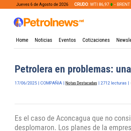
CRUDO
: WTI 86,97
- BRENT
Jueves 6 de Agosto de 2026
628,49
Home
Noticias
Eventos
Cotizaciones
Newsle
Petrolera en problemas: una
17/06/2025 | COMPAÑIA |
Notas Destacadas
| 2712 lecturas |
Es el caso de Aconcagua que no consi
desplomaron. Los planes de la empresa 