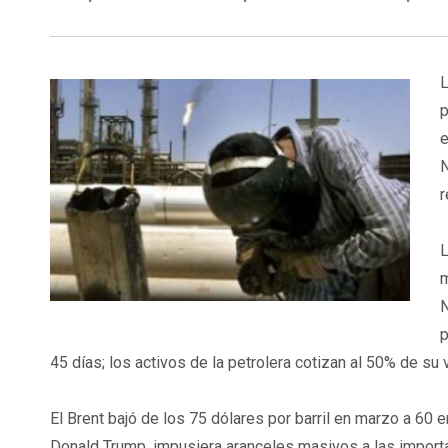
p
e
N
r
L
m
N
p
45 días; los activos de la petrolera cotizan al 50% de su v
El Brent bajó de los 75 dólares por barril en marzo a 60 
Donald Trump, impusiera aranceles masivos a las import