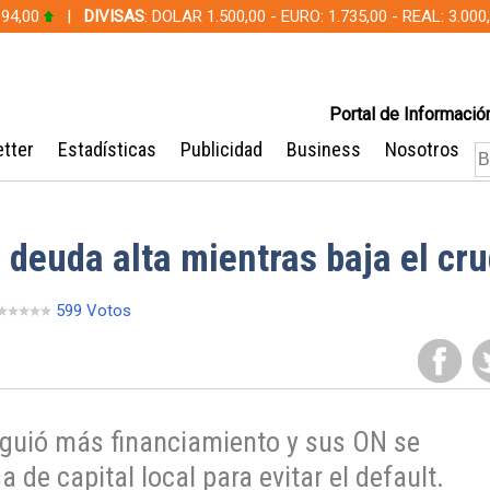
 94,00
|
DIVISAS
: DOLAR 1.500,00 - EURO: 1.735,00 - REAL: 3.0
Portal de Información
tter
Estadísticas
Publicidad
Business
Nosotros
 deuda alta mientras baja el cr
599 Votos
guió más financiamiento y sus ON se
de capital local para evitar el default.