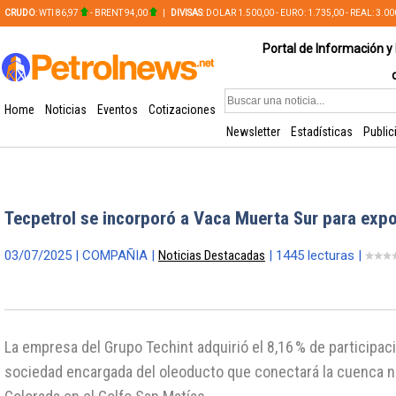
CRUDO
: WTI 86,97
- BRENT 94,00
|
DIVISAS
: DOLAR 1.500,00 - EURO: 1.735,00 - REAL: 3.0
PLATA: 56,65 - COBRE: 628,49
Portal de Información y 
Home
Noticias
Eventos
Cotizaciones
Newsletter
Estadísticas
Public
Tecpetrol se incorporó a Vaca Muerta Sur para expo
03/07/2025 | COMPAÑIA |
Noticias Destacadas
| 1445 lecturas |
La empresa del Grupo Techint adquirió el 8,16 % de participac
sociedad encargada del oleoducto que conectará la cuenca 