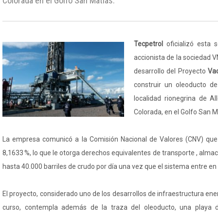
Colorada en el Golfo San Matías.
Tecpetrol
oficializó est
accionista de la sociedad 
desarrollo del Proyecto
Va
construir un oleoducto de
localidad rionegrina de A
Colorada, en el Golfo San M
La empresa comunicó a la Comisión Nacional de Valores (CNV) que s
8,1633 %, lo que le otorga derechos equivalentes de transporte , al
hasta 40.000 barriles de crudo por día una vez que el sistema entre en
El proyecto, considerado uno de los desarrollos de infraestructura en
curso, contempla además de la traza del oleoducto, una playa d