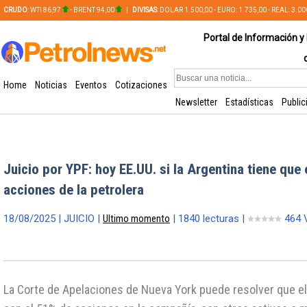
CRUDO
: WTI 86,97
- BRENT 94,00
|
DIVISAS
: DOLAR 1.500,00 - EURO: 1.735,00 - REAL: 3.0
PLATA: 56,65 - COBRE: 628,49
Portal de Información y 
Home
Noticias
Eventos
Cotizaciones
Newsletter
Estadísticas
Public
Juicio por YPF: hoy EE.UU. si la Argentina tiene que 
acciones de la petrolera
18/08/2025 | JUICIO |
Ultimo momento
| 1840 lecturas |
464 
La Corte de Apelaciones de Nueva York puede resolver que el 