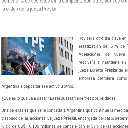
con el 51% de acciones en la compañía, con otros activos o
la orden de la jueza Preska.
Hoy será otro día clave en l
estatización del 51% de
Apelaciones de Nueva 
resolverá si mantiene en
jueza Loretta
Preska
de en
empresa petrolera como 
Argentina a depositar ese activo u otros.
¿Qué es lo que va a pasar? La respuesta tiene tres posibilidades.
Una de ellas es que se le conceda a Argentina que continúe la medid
traspaso de las acciones. La jueza
Preska
, encargada del caso, determ
juicio de US$ 16.100 millones se cancele con el 51% de las accione