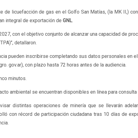
nte de licuefacción de gas en el Golfo San Matías, (la MK II,) co
lan integral de exportación de
GNL
.
 2027, con el objetivo conjunto de alcanzar una capacidad de pr
PA)", detallaron.
ncia pueden inscribirse completando sus datos personales en el
gro
.
gov.ar), con plazo hasta 72 horas antes de la audiencia.
nco minutos.
cto ambiental se encuentran disponibles en línea para consulta 
isar distintas operaciones de minería que se llevarán adela
lló con récord de participación ciudadana tras 10 días de exp
cia.