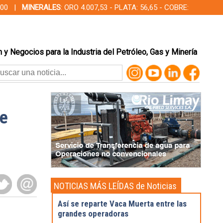
00,00 |
MINERALES
: ORO 4.007,53 - PLATA: 56,65 - COBRE:
 y Negocios para la Industria del Petróleo, Gas y Minería
de
NOTICIAS MÁS LEÍDAS de Noticias
Destacadas
Así se reparte Vaca Muerta entre las
grandes operadoras
s