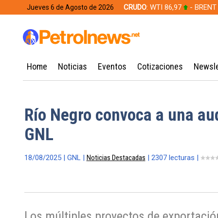
CRUDO
: WTI 86,97
- BRENT
Jueves 6 de Agosto de 2026
628,49
Home
Noticias
Eventos
Cotizaciones
Newsle
Río Negro convoca a una aud
GNL
18/08/2025 | GNL |
Noticias Destacadas
| 2307 lecturas |
Los múltiples proyectos de exportación