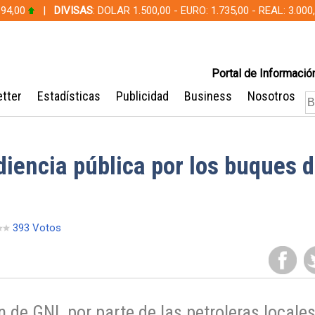
 94,00
|
DIVISAS
: DOLAR 1.500,00 - EURO: 1.735,00 - REAL: 3.0
Portal de Información
tter
Estadísticas
Publicidad
Business
Nosotros
iencia pública por los buques 
393 Votos
 de GNL por parte de las petroleras locale