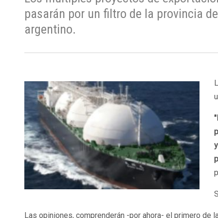
pasarán por un filtro de la provincia d
argentino.
L
u
"
p
y
p
p
S
Las opiniones, comprenderán -por ahora- el primero de l