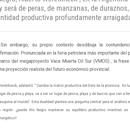
 y será de peras, de manzanas, de duraznos,
entidad productiva profundamente arraigad
in embargo, su propio contexto desdibuja la contundenc
firmación. Pronunciada en la feria petrolera más importante del p
arco del megaproyecto Vaca Muerta Oil Sur (VMOS) , la frase
na proyección realista del futuro económico provincial.
eretilneck, adelantó: " Cambia la matriz productiva del Este de la provincia . En l
ugar de pesca y playa, va a ser un lugar de pesca, playa y de barcos que van a lle
euquina al mundo". Esta dualidad plantea una pregunta central para el análisis
a región: ¿puede Río Negro mantener su equilibrio productivo mientras se 
nergético?