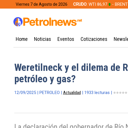
CRUDO
: WTI 86,97
- BRENT
Viernes 7 de Agosto de 2026
628,49
Home
Noticias
Eventos
Cotizaciones
Newsle
Weretilneck y el dilema de 
petróleo y gas?
12/09/2025 | PETROLEO |
Actualidad
| 1933 lecturas |
La declaración del gobernador de Río N