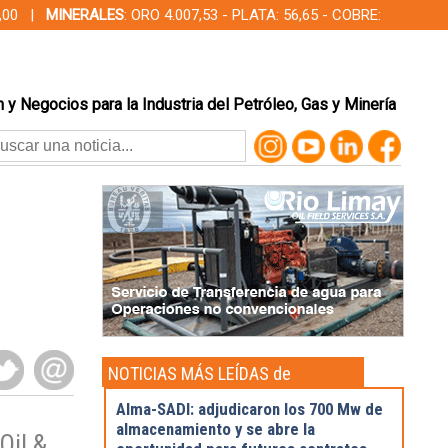
00,00 |
MINERALES
: ORO 4.007,53 - PLATA: 56,65 - COBRE:
 y Negocios para la Industria del Petróleo, Gas y Minería
NOTICIAS MÁS LEÍDAS de
Actualidad
Alma-SADI: adjudicaron los 700 Mw de
almacenamiento y se abre la
Oil &