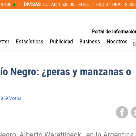
 94,00
|
DIVISAS
: DOLAR 1.500,00 - EURO: 1.735,00 - REAL: 3.0
Portal de Información
tter
Estadísticas
Publicidad
Business
Nosotros
Río Negro: ¿peras y manzanas o
859 Votos
egro, Alberto Weretilneck , en la Argentina 