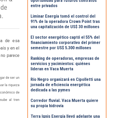
oportunidad para futuros contratos
entre privados
 de
a.
Liminar Energía tomó el control del
91% de la operadora Crown Point tras
una capitalización de US$ 30 millones
El sector energético captó el 55% del
ia de esa
financiamiento corporativo del primer
semestre por US$ 5.300 millones
aís y en el
 no parece
Ranking de operadoras, empresas de
servicios y yacimientos: quiénes
lideran en Vaca Muerta
ugar de ser un
Río Negro organizará en Cipolletti una
jornada de eficiencia energética
var la riqueza
dedicada a las pymes
 económico de
Corredor fluvial. Vaca Muerta quiere
sube al tren
su propia hidrovía
Terra Ignis Energía llevó adelante una