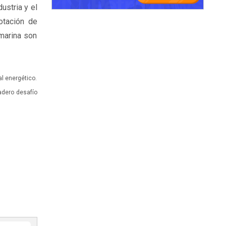
ustria y el
otación de
 marina son
al energético.
dadero desafío