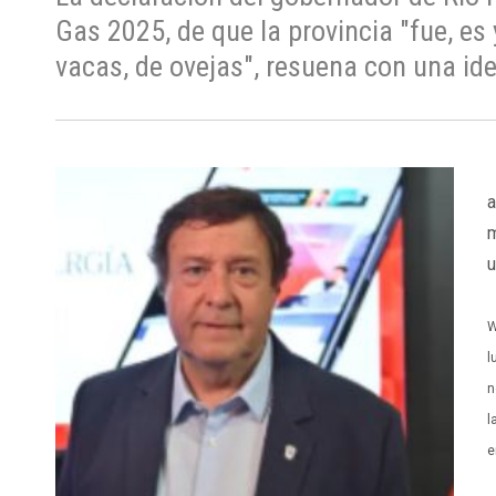
Gas 2025, de que la provincia "fue, es
vacas, de ovejas", resuena con una id
S
a
m
u
W
l
n
l
e