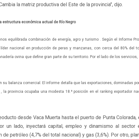
Cambia la matriz productiva del Este de la provincia", dijo.
a estructura económica actual de Río Negro
os equilibrada combinación de energía, agro y turismo . Según el Informe Pro
 líder nacional en producción de peras y manzanas, con cerca del 80% del tot
dería ovina que define gran parte de su territorio. Por el lado de los servicios,
en su balanza comercial. El informe detalla que las exportaciones, dominadas por 
, la provincia ocupaba una modesta 18.ª posición en el ranking exportador nac
eoducto desde Vaca Muerta hasta el puerto de Punta Colorada, 
r un lado, inyectará capital, empleo y dinamismo al sector e
de petróleo (4,7% del total nacional) y gas (3,6%). Por otro, pla