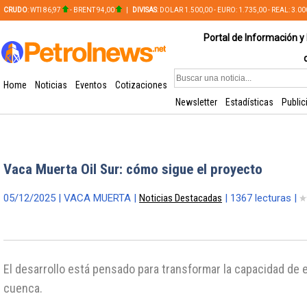
CRUDO
: WTI 86,97
- BRENT 94,00
|
DIVISAS
: DOLAR 1.500,00 - EURO: 1.735,00 - REAL: 3.0
PLATA: 56,65 - COBRE: 628,49
Portal de Información y 
Home
Noticias
Eventos
Cotizaciones
Newsletter
Estadísticas
Public
Vaca Muerta Oil Sur: cómo sigue el proyecto
05/12/2025 | VACA MUERTA |
Noticias Destacadas
| 1367 lecturas |
El desarrollo está pensado para transformar la capacidad de 
cuenca.