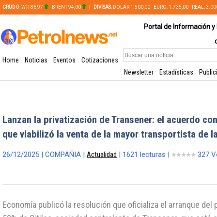
CRUDO
: WTI 86,97
- BRENT 94,00
|
DIVISAS
: DOLAR 1.500,00 - EURO: 1.735,00 - REAL: 3.0
PLATA: 56,65 - COBRE: 628,49
Portal de Información y 
Home
Noticias
Eventos
Cotizaciones
Newsletter
Estadísticas
Public
Lanzan la privatización de Transener: el acuerdo c
que viabilizó la venta de la mayor transportista de l
26/12/2025 | COMPAÑIA |
Actualidad
| 1621 lecturas |
327 V
Economía publicó la resolución que oficializa el arranque del