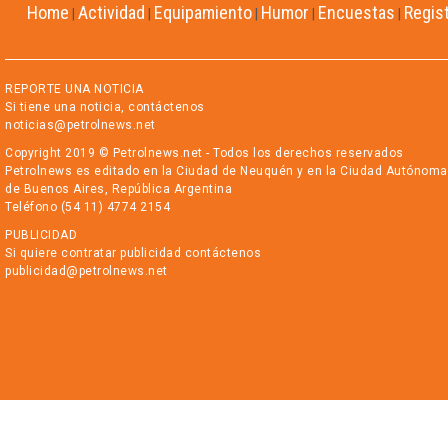
Home
Actividad
Equipamiento
Humor
Encuestas
Regis
|
|
|
|
|
REPORTE UNA NOTICIA
Si tiene una noticia, contáctenos
noticias@petrolnews.net
Copyright 2019 © Petrolnews.net - Todos los derechos reservados
Petrolnews es editado en la Ciudad de Neuquén y en la Ciudad Autónoma
de Buenos Aires, República Argentina
Teléfono (54 11) 4774 2154
PUBLICIDAD
Si quiere contratar publicidad contáctenos
publicidad@petrolnews.net