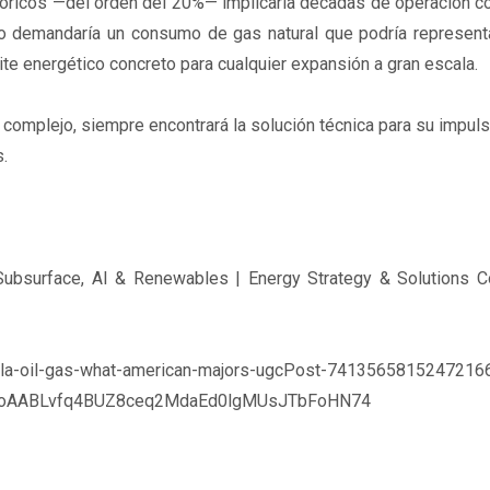
eóricos —del orden del 20%— implicaría décadas de operación c
io demandaría un consumo de gas natural que podría representa
ite energético concreto para cualquier expansión a gran escala.
e complejo, siempre encontrará la solución técnica para su impul
s.
 Subsurface, AI & Renewables | Energy Strategy & Solutions Co
uela-oil-gas-what-american-majors-ugcPost-7413565815247216
CoAABLvfq4BUZ8ceq2MdaEd0lgMUsJTbFoHN74