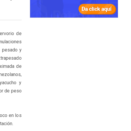
ervorio de
ulaciones
o pesado y
xtrapesado
oximada de
enezolanos,
Ayacucho y
or de peso
oco en los
tación.