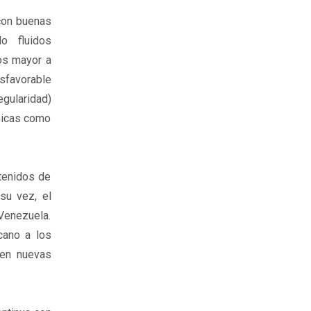
 con buenas
o fluidos
os mayor a
sfavorable
egularidad)
cnicas como
ntenidos de
su vez, el
 Venezuela.
cano a los
len nuevas