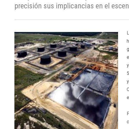
precisión sus implicancias en el escena
L
h
g
e
y
5
y
C
e
P
c