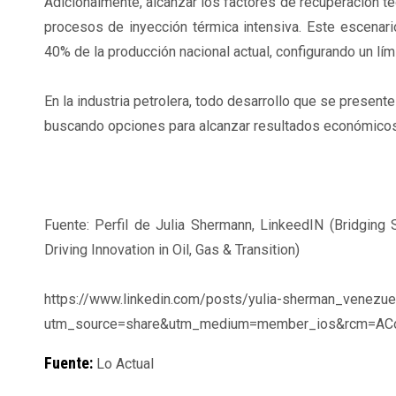
Adicionalmente, alcanzar los factores de recuperación t
procesos de inyección térmica intensiva. Este escenar
40% de la producción nacional actual, configurando un lím
En la industria petrolera, todo desarrollo que se present
buscando opciones para alcanzar resultados económico
Fuente: Perfil de Julia Shermann, LinkeedIN (Bridging
Driving Innovation in Oil, Gas & Transition)
https://www.linkedin.com/posts/yulia-sherman_venez
utm_source=share&utm_medium=member_ios&rcm=A
Fuente:
Lo Actual