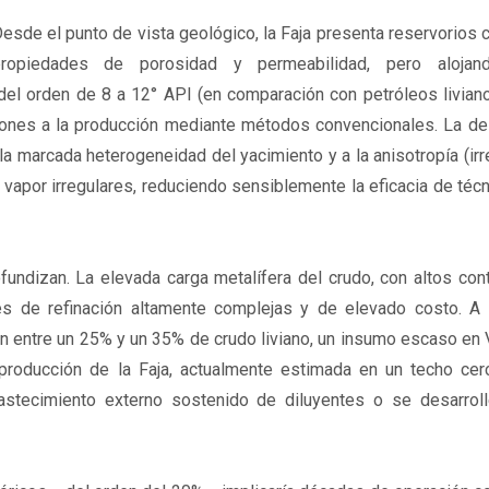
esde el punto de vista geológico, la Faja presenta reservorios
ropiedades de porosidad y permeabilidad, pero alojand
l orden de 8 a 12° API (en comparación con petróleos livian
ciones a la producción mediante métodos convencionales. La de
la marcada heterogeneidad del yacimiento y a la anisotropía (irr
 vapor irregulares, reduciendo sensiblemente la eficacia de té
fundizan. La elevada carga metalífera del crudo, con altos co
ones de refinación altamente complejas y de elevado costo. A 
 con entre un 25% y un 35% de crudo liviano, un insumo escaso en
 producción de la Faja, actualmente estimada en un techo cer
bastecimiento externo sostenido de diluyentes o se desarrol