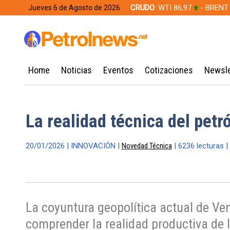
CRUDO
: WTI 86,97
- BRENT
Jueves 6 de Agosto de 2026
628,49
Home
Noticias
Eventos
Cotizaciones
Newsle
La realidad técnica del petr
20/01/2026 | INNOVACIÓN |
Novedad Técnica
| 6236 lecturas |
La coyuntura geopolítica actual de Ve
comprender la realidad productiva de l