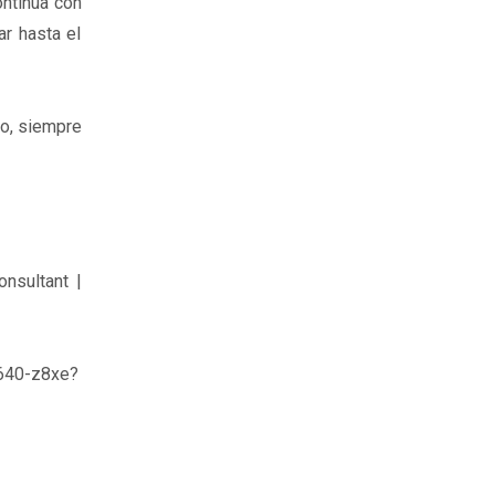
ontinua con
r hasta el
so, siempre
nsultant |
640-z8xe?