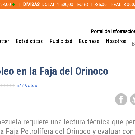
 94,00
|
DIVISAS
: DOLAR 1.500,00 - EURO: 1.735,00 - REAL: 3.0
Portal de Información
tter
Estadísticas
Publicidad
Business
Nosotros
óleo en la Faja del Orinoco
577 Votos
nezuela requiere una lectura técnica que pe
a Faja Petrolífera del Orinoco y evaluar co