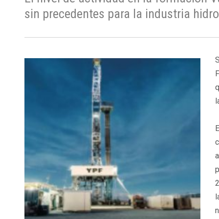
sin precedentes para la industria hidro
S
F
q
l
E
c
a
p
2
l
n