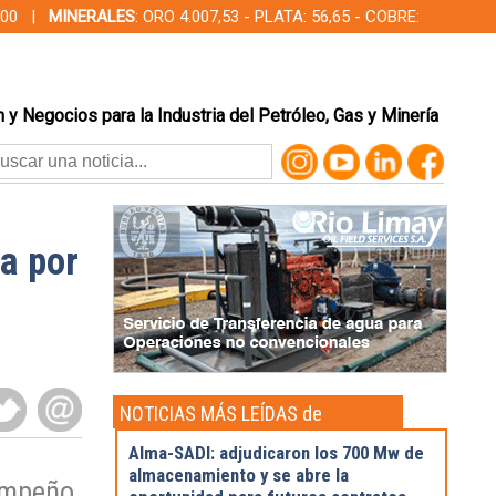
00,00 |
MINERALES
: ORO 4.007,53 - PLATA: 56,65 - COBRE:
 y Negocios para la Industria del Petróleo, Gas y Minería
a por
NOTICIAS MÁS LEÍDAS de
Actualidad
Alma-SADI: adjudicaron los 700 Mw de
almacenamiento y se abre la
sempeño