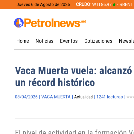
CRUDO
: WTI 86,97
- BRENT
Jueves 6 de Agosto de 2026
628,49
Home
Noticias
Eventos
Cotizaciones
Newsle
Vaca Muerta vuela: alcanzó n
un récord histórico
08/04/2026 | VACA MUERTA |
Actualidad
| 1241 lecturas |
El nivel de actividad en la formación