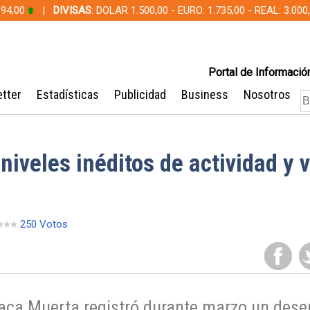
 94,00
|
DIVISAS
: DOLAR 1.500,00 - EURO: 1.735,00 - REAL: 3.0
Portal de Información
tter
Estadísticas
Publicidad
Business
Nosotros
iveles inéditos de actividad y v
250 Votos
 Vaca Muerta registró durante marzo un de