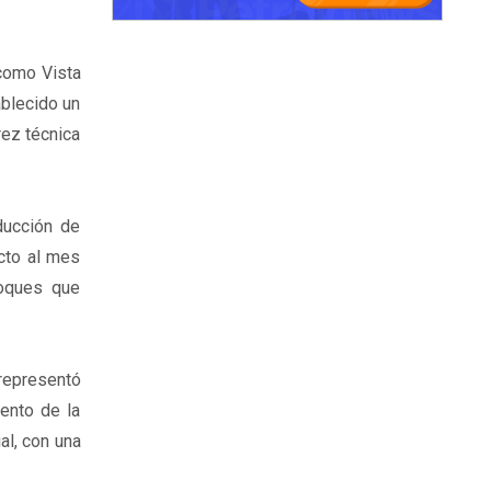
 como Vista
ablecido un
rez técnica
ducción de
ecto al mes
loques que
 representó
ento de la
al, con una