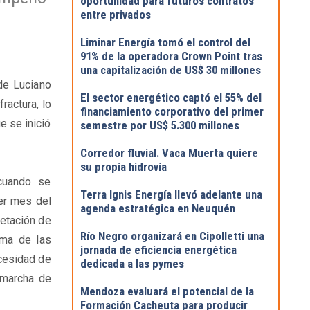
oportunidad para futuros contratos
entre privados
Liminar Energía tomó el control del
91% de la operadora Crown Point tras
una capitalización de US$ 30 millones
de Luciano
El sector energético captó el 55% del
ractura, lo
financiamiento corporativo del primer
e se inició
semestre por US$ 5.300 millones
Corredor fluvial. Vaca Muerta quiere
su propia hidrovía
cuando se
Terra Ignis Energía llevó adelante una
cer mes del
agenda estratégica en Neuquén
letación de
Río Negro organizará en Cipolletti una
ima de las
jornada de eficiencia energética
cesidad de
dedicada a las pymes
 marcha de
Mendoza evaluará el potencial de la
Formación Cacheuta para producir