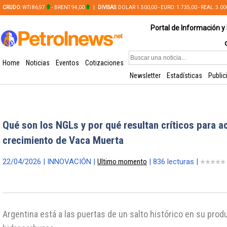
CRUDO
: WTI 86,97
- BRENT 94,00
|
DIVISAS
: DOLAR 1.500,00 - EURO: 1.735,00 - REAL: 3.0
PLATA: 56,65 - COBRE: 628,49
Portal de Información y 
Home
Noticias
Eventos
Cotizaciones
Newsletter
Estadísticas
Public
Qué son los NGLs y por qué resultan críticos para 
crecimiento de Vaca Muerta
22/04/2026 | INNOVACIÓN |
Ultimo momento
| 836 lecturas |
Argentina está a las puertas de un salto histórico en su prod