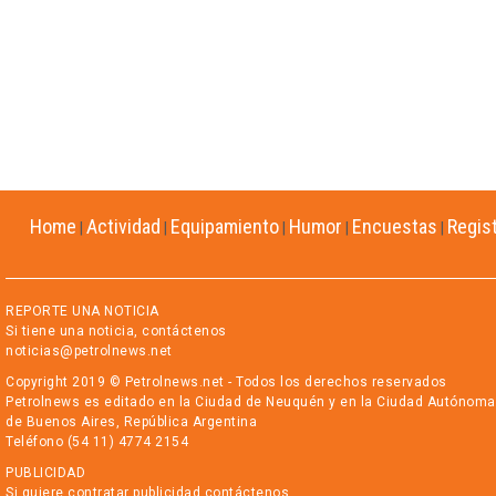
Home
Actividad
Equipamiento
Humor
Encuestas
Regis
|
|
|
|
|
REPORTE UNA NOTICIA
Si tiene una noticia, contáctenos
noticias@petrolnews.net
Copyright 2019 © Petrolnews.net - Todos los derechos reservados
Petrolnews es editado en la Ciudad de Neuquén y en la Ciudad Autónoma
de Buenos Aires, República Argentina
Teléfono (54 11) 4774 2154
PUBLICIDAD
Si quiere contratar publicidad contáctenos