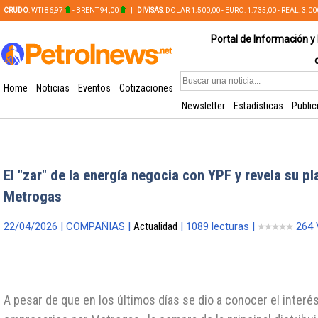
CRUDO
: WTI 86,97
- BRENT 94,00
|
DIVISAS
: DOLAR 1.500,00 - EURO: 1.735,00 - REAL: 3.0
PLATA: 56,65 - COBRE: 628,49
Portal de Información y 
Home
Noticias
Eventos
Cotizaciones
Newsletter
Estadísticas
Public
El "zar" de la energía negocia con YPF y revela su p
Metrogas
22/04/2026 | COMPAÑIAS |
Actualidad
| 1089 lecturas |
264 
A pesar de que en los últimos días se dio a conocer el inter