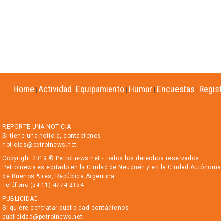
Home
Actividad
Equipamiento
Humor
Encuestas
Regis
|
|
|
|
|
REPORTE UNA NOTICIA
Si tiene una noticia, contáctenos
noticias@petrolnews.net
Copyright 2019 © Petrolnews.net - Todos los derechos reservados
Petrolnews es editado en la Ciudad de Neuquén y en la Ciudad Autónoma
de Buenos Aires, República Argentina
Teléfono (54 11) 4774 2154
PUBLICIDAD
Si quiere contratar publicidad contáctenos
publicidad@petrolnews.net