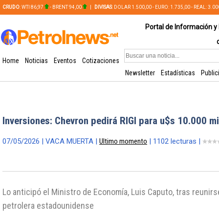
CRUDO
: WTI 86,97
- BRENT 94,00
|
DIVISAS
: DOLAR 1.500,00 - EURO: 1.735,00 - REAL: 3.0
PLATA: 56,65 - COBRE: 628,49
Portal de Información y 
Home
Noticias
Eventos
Cotizaciones
Newsletter
Estadísticas
Public
Inversiones: Chevron pedirá RIGI para u$s 10.000 mi
07/05/2026 | VACA MUERTA |
Ultimo momento
| 1102 lecturas |
Lo anticipó el Ministro de Economía, Luis Caputo, tras reunirs
petrolera estadounidense