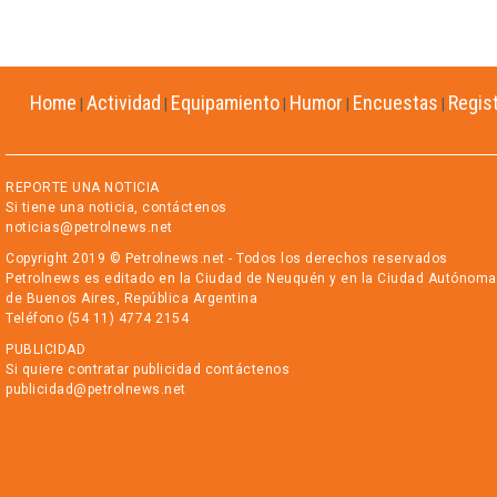
Home
Actividad
Equipamiento
Humor
Encuestas
Regis
|
|
|
|
|
REPORTE UNA NOTICIA
Si tiene una noticia, contáctenos
noticias@petrolnews.net
Copyright 2019 © Petrolnews.net - Todos los derechos reservados
Petrolnews es editado en la Ciudad de Neuquén y en la Ciudad Autónoma
de Buenos Aires, República Argentina
Teléfono (54 11) 4774 2154
PUBLICIDAD
Si quiere contratar publicidad contáctenos
publicidad@petrolnews.net