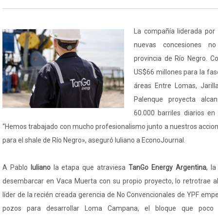
La compañía liderada por
nuevas concesiones no
provincia de Río Negro. Co
US$66 millones para la fase
áreas Entre Lomas, Jaril
Palenque proyecta alca
60.000 barriles diarios en
“Hemos trabajado con mucho profesionalismo junto a nuestros accioni
para el shale de Río Negro», aseguró Iuliano a EconoJournal.
A Pablo
Iuliano
la etapa que atraviesa
TanGo Energy Argentina
, l
desembarcar en Vaca Muerta con su propio proyecto, lo retrotrae 
líder de la recién creada gerencia de No Convencionales de YPF empe
pozos para desarrollar Loma Campana, el bloque que poco t