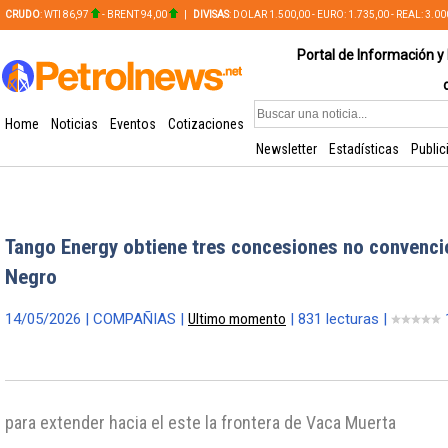
CRUDO
: WTI 86,97
- BRENT 94,00
|
DIVISAS
: DOLAR 1.500,00 - EURO: 1.735,00 - REAL: 3.0
PLATA: 56,65 - COBRE: 628,49
Portal de Información y 
Home
Noticias
Eventos
Cotizaciones
Newsletter
Estadísticas
Public
Tango Energy obtiene tres concesiones no convenci
Negro
14/05/2026 | COMPAÑIAS |
Ultimo momento
| 831 lecturas |
para extender hacia el este la frontera de Vaca Muerta