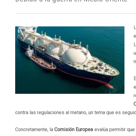
e
L
u
m
E
e
r
O
contra las regulaciones al metano, un tema que es segui
Concretamente, la
Comisión Europea
evalúa permitir que