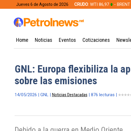
CRUDO
: WTI 86,97
- BRENT
Jueves 6 de Agosto de 2026
628,49
Home
Noticias
Eventos
Cotizaciones
Newsle
GNL: Europa flexibiliza la a
sobre las emisiones
14/05/2026 | GNL |
Noticias Destacadas
| 876 lecturas |
Debido a la guerra en Medio Oriente