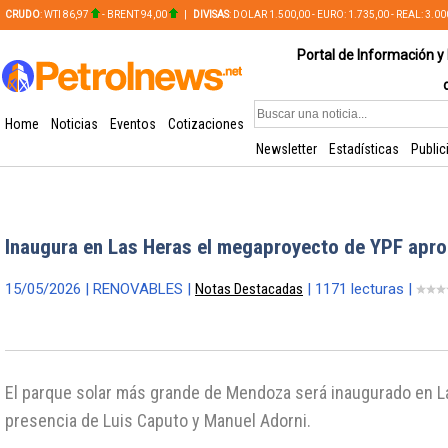
CRUDO
: WTI 86,97
- BRENT 94,00
|
DIVISAS
: DOLAR 1.500,00 - EURO: 1.735,00 - REAL: 3.0
PLATA: 56,65 - COBRE: 628,49
Portal de Información y 
Home
Noticias
Eventos
Cotizaciones
Newsletter
Estadísticas
Public
Inaugura en Las Heras el megaproyecto de YPF apro
15/05/2026 | RENOVABLES |
Notas Destacadas
| 1171 lecturas |
El parque solar más grande de Mendoza será inaugurado en L
presencia de Luis Caputo y Manuel Adorni.