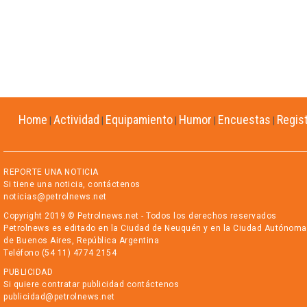
Home
Actividad
Equipamiento
Humor
Encuestas
Regis
|
|
|
|
|
REPORTE UNA NOTICIA
Si tiene una noticia, contáctenos
noticias@petrolnews.net
Copyright 2019 © Petrolnews.net - Todos los derechos reservados
Petrolnews es editado en la Ciudad de Neuquén y en la Ciudad Autónoma
de Buenos Aires, República Argentina
Teléfono (54 11) 4774 2154
PUBLICIDAD
Si quiere contratar publicidad contáctenos
publicidad@petrolnews.net