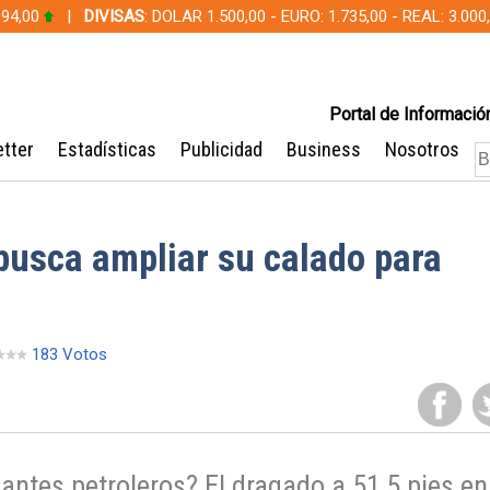
 94,00
|
DIVISAS
: DOLAR 1.500,00 - EURO: 1.735,00 - REAL: 3.0
Portal de Información
tter
Estadísticas
Publicidad
Business
Nosotros
busca ampliar su calado para
183 Votos
antes petroleros? El dragado a 51,5 pies en