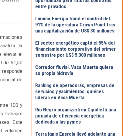
oportunidad para futuros contratos
entre privados
Liminar Energía tomó el control del
91% de la operadora Crown Point tras
una capitalización de US$ 30 millones
formaciones
El sector energético captó el 55% del
analiza la
financiamiento corporativo del primer
e elevar el
semestre por US$ 5.300 millones
d de 51,50
Corredor fluvial. Vaca Muerta quiere
 responde
su propia hidrovía
nencial de
Ranking de operadoras, empresas de
servicios y yacimientos: quiénes
lideran en Vaca Muerta
ntre 100 y
Río Negro organizará en Cipolletti una
s trabajos
jornada de eficiencia energética
dedicada a las pymes
eses. Este
al volumen
Terra Ignis Energía llevó adelante una