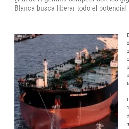
Blanca busca liberar todo el potencia
E
d
p
c
p
d
l
L
1
d
m