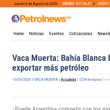
CRUDO
: WTI 86,97
- BRENT
Jueves 6 de Agosto de 2026
628,49
Home
Noticias
Eventos
Cotizaciones
Newsle
Vaca Muerta: Bahía Blanca 
exportar más petróleo
15/05/2026 | VACA MUERTA |
Actualidad
| 1234 lecturas |
¿Puede Argentina competir con los gig