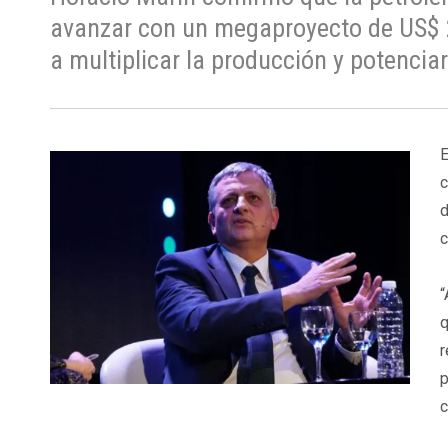
avanzar con un megaproyecto de US$ 25
a multiplicar la producción y potencia
E
c
c
“
q
r
p
c