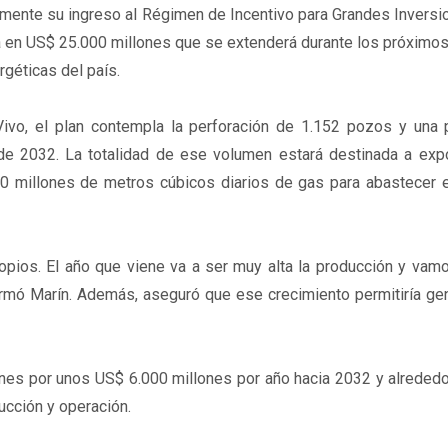
lmente su ingreso al Régimen de Incentivo para Grandes Inversi
uada en US$ 25.000 millones que se extenderá durante los próximo
géticas del país.
ivo, el plan contempla la perforación de 1.152 pozos y una 
de 2032. La totalidad de ese volumen estará destinada a expo
10 millones de metros cúbicos diarios de gas para abastecer 
pios. El año que viene va a ser muy alta la producción y vamo
firmó Marín. Además, aseguró que ese crecimiento permitiría ge
ones por unos US$ 6.000 millones por año hacia 2032 y alreded
ucción y operación.