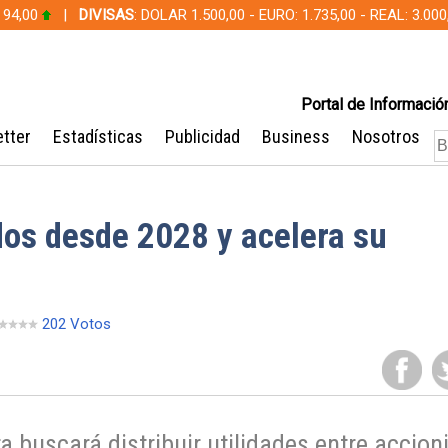
 94,00
|
DIVISAS
: DOLAR 1.500,00 - EURO: 1.735,00 - REAL: 3.0
Portal de Información
tter
Estadísticas
Publicidad
Business
Nosotros
dos desde 2028 y acelera su
202 Votos
 buscará distribuir utilidades entre accion