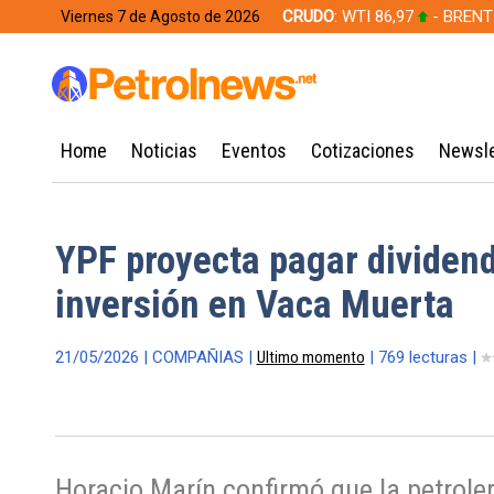
CRUDO
: WTI 86,97
- BRENT
Viernes 7 de Agosto de 2026
628,49
Home
Noticias
Eventos
Cotizaciones
Newsle
YPF proyecta pagar dividen
inversión en Vaca Muerta
21/05/2026 | COMPAÑIAS |
Ultimo momento
| 769 lecturas |
Horacio Marín confirmó que la petrolera