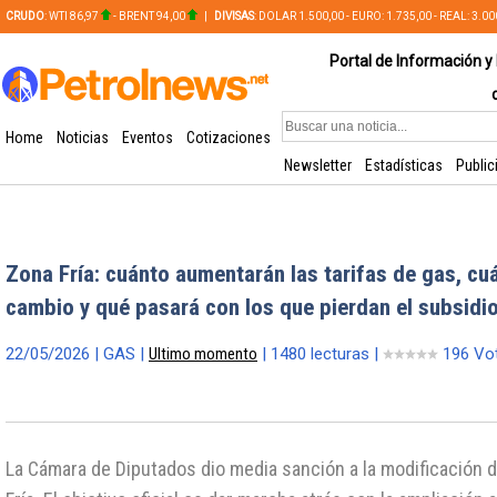
CRUDO
: WTI 86,97
- BRENT 94,00
|
DIVISAS
: DOLAR 1.500,00 - EURO: 1.735,00 - REAL: 3.0
PLATA: 56,65 - COBRE: 628,49
Portal de Información y 
Home
Noticias
Eventos
Cotizaciones
Newsletter
Estadísticas
Public
Zona Fría: cuánto aumentarán las tarifas de gas, cuál
cambio y qué pasará con los que pierdan el subsidi
22/05/2026 | GAS |
Ultimo momento
| 1480 lecturas |
196 Vo
La Cámara de Diputados dio media sanción a la modificación 