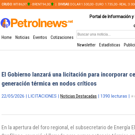
CRUDO
: WTI 86,97
- BRENT 94,00
|
DIVISAS
: DOLAR 1.500,00 - EURO: 1.735,00 - REAL: 3.0
PLATA: 56,65 - COBRE: 628,49
Portal de Información y 
Home
Noticias
Eventos
Cotizaciones
Newsletter
Estadísticas
Public
El Gobierno lanzará una licitación para incorporar c
generación térmica en nodos críticos
22/05/2026 | LICITACIONES |
Noticias Destacadas
| 1390 lecturas |
En la apertura del foro regional, el subsecretario de Energía E