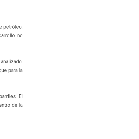
e petróleo.
arrollo no
 analizado.
que para la
arriles. El
entro de la