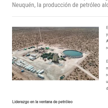
Neuquén, la producción de petróleo alc
E
y
A
r
E
m
r
u
d
Liderazgo en la ventana de petróleo