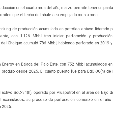
roducción en el cuarto mes del año, marzo permite tener un panta
ermiten que el techo del shale sea empujado mes a mes.
 ranking de producción acumulada en petróleo estuvo liderado 
ste, con 1.126 Mbbl tras iniciar perforación y producció
o del Choique acumuló 786 Mbbl, habiendo perforado en 2019 y
ta Energy en Bajada del Palo Este, con 752 Mbbl acumulados en
y produjo desde 2025. El cuarto puesto fue para BdC-30(h) de 
l activo BdC-31(h), operado por Pluspetrol en el área de Bajo d
l acumulados; su proceso de perforación comenzó en el año
o 2025.