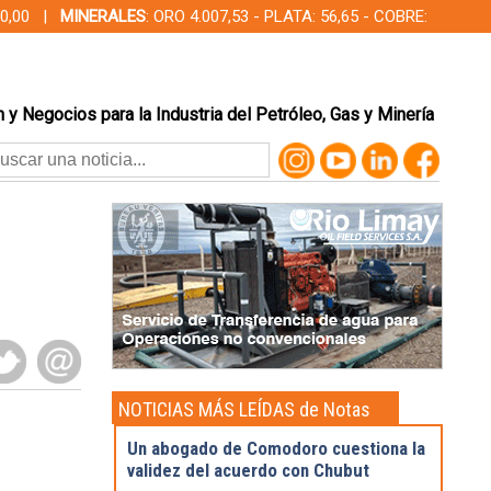
000,00 |
MINERALES
: ORO 4.007,53 - PLATA: 56,65 - COBRE:
 y Negocios para la Industria del Petróleo, Gas y Minería
NOTICIAS MÁS LEÍDAS de Notas
Destacadas
Un abogado de Comodoro cuestiona la
validez del acuerdo con Chubut