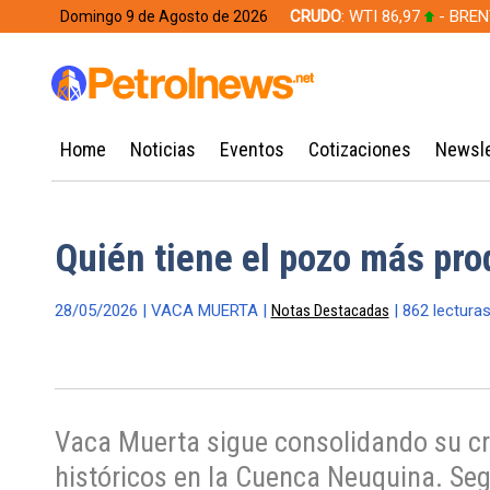
CRUDO
: WTI 86,97
- BREN
Domingo 9 de Agosto de 2026
628,49
Home
Noticias
Eventos
Cotizaciones
Newsle
Quién tiene el pozo más pr
28/05/2026 | VACA MUERTA |
Notas Destacadas
| 862 lecturas
Vaca Muerta sigue consolidando su cre
históricos en la Cuenca Neuquina. Seg