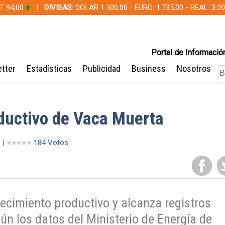
T 94,00
|
DIVISAS
: DOLAR 1.500,00 - EURO: 1.735,00 - REAL: 3.
Portal de Información
tter
Estadísticas
Publicidad
Business
Nosotros
oductivo de Vaca Muerta
 |
184 Votos
cimiento productivo y alcanza registros
ún los datos del Ministerio de Energía de