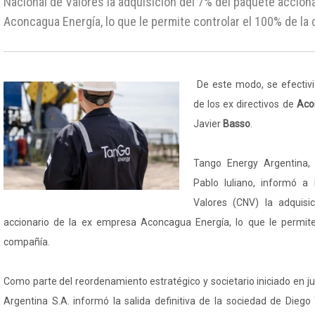
Nacional de Valores la adquisición del 7% del paquete accion
Aconcagua Energía, lo que le permite controlar el 100% de la
De este modo, se efectiviz
de los ex directivos de
Aco
Javier
Basso
.
Tango Energy Argentina,
Pablo Iuliano, informó a
Valores (CNV) la adquisi
accionario de la ex empresa Aconcagua Energía, lo que le permite
compañía.
Como parte del reordenamiento estratégico y societario iniciado en j
Argentina S.A. informó la salida definitiva de la sociedad de Diego