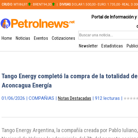
CRUDO
: WTI 86,97
- BRENT 94,00
|
DIVISAS
: DOLAR 1.500,00 - EURO: 1.735,00 - REAL: 3.0
PLATA: 56,65 - COBRE: 628,49
Portal de Información y 
Home
Noticias
Eventos
Cotizaciones
Newsletter
Estadísticas
Public
Tango Energy completó la compra de la totalidad de
Aconcagua Energía
01/06/2026 | COMPAÑIAS |
Notas Destacadas
| 912 lecturas |
Tango Energy Argentina, la compañía creada por Pablo Iuliano,