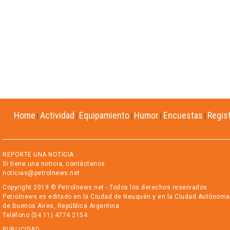
Home
Actividad
Equipamiento
Humor
Encuestas
Regis
|
|
|
|
|
REPORTE UNA NOTICIA
Si tiene una noticia, contáctenos
noticias@petrolnews.net
Copyright 2019 © Petrolnews.net - Todos los derechos reservados
Petrolnews es editado en la Ciudad de Neuquén y en la Ciudad Autónoma
de Buenos Aires, República Argentina
Teléfono (54 11) 4774 2154
PUBLICIDAD